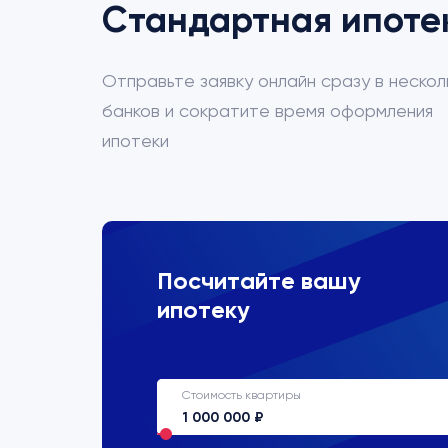
Стандартная ипоте
Отправьте заявку онлайн сразу в нескол
банков и сократите время оформления
ипотеки
ВТБ
Посчитайте вашу
ипотеку
Процентная ставка
22%
Стоимость квартиры
Срок кредитования
до 30 лет