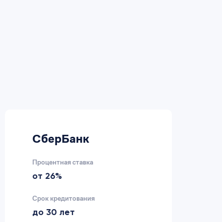
СберБанк
В
Процентная ставка
Пр
от 26%
2
Срок кредитования
Ср
до 30 лет
д