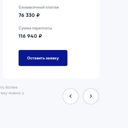
Ежемесячный платеж
Еж
76 330 ₽
7
Сумма переплаты
Су
116 940 ₽
9
Оставить заявку
ить более
еку можно у