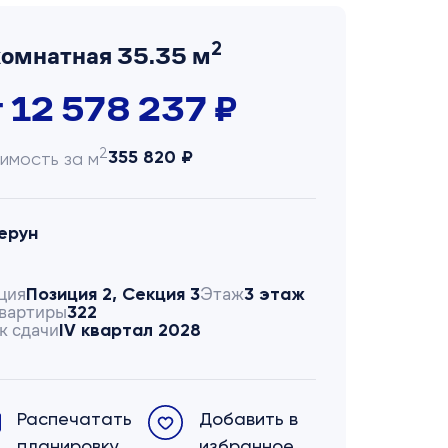
2
комнатная 35.35 м
т 12 578 237 ₽
2
355 820 ₽
имость за м
ерун
ция
Этаж
Позиция 2, Секция 3
3 этаж
вартиры
322
к сдачи
IV квартал 2028
Распечатать
Добавить в
планировку
избранное