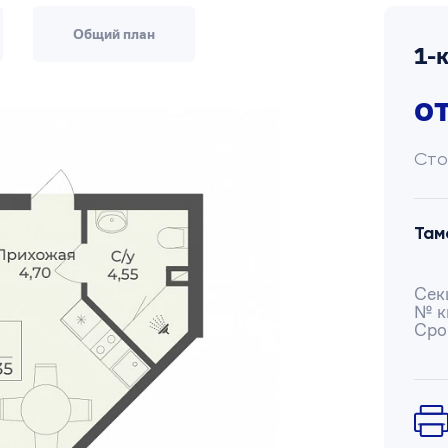
Общий план
1-
о
Сто
Там
Сек
№ к
Сро