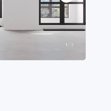
1
/
3