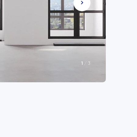
1
/
3