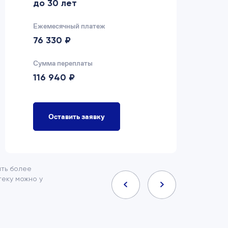
до 30 лет
д
Ежемесячный платеж
Еж
76 330 ₽
7
Сумма переплаты
Су
116 940 ₽
9
Оставить заявку
ить более
еку можно у