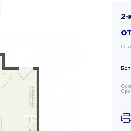
2-
о
Сто
Бот
Сек
Сро