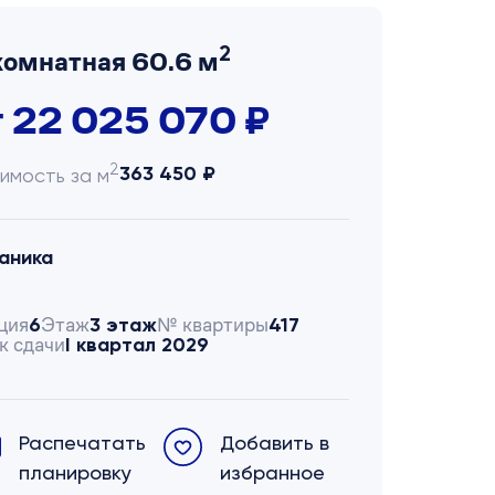
2
комнатная 60.6 м
т 22 025 070 ₽
2
363 450 ₽
имость за м
аника
ция
Этаж
№ квартиры
6
3 этаж
417
к сдачи
I квартал 2029
Распечатать
Добавить в
планировку
избранное