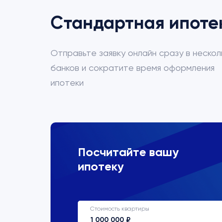
Стандартная ипоте
Отправьте заявку онлайн сразу в нескол
банков и сократите время оформления
ипотеки
ВТБ
Посчитайте вашу
ипотеку
Процентная ставка
22%
Стоимость квартиры
Срок кредитования