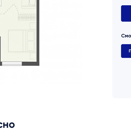
Смо
П
сно