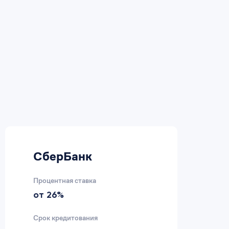
СберБанк
В
Процентная ставка
Пр
от 26%
2
Срок кредитования
Ср