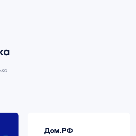
ка
ько
Дом.РФ