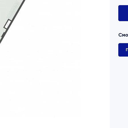
Смо
П