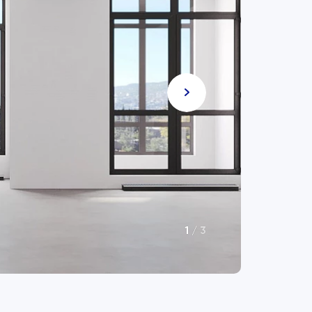
1
/
3