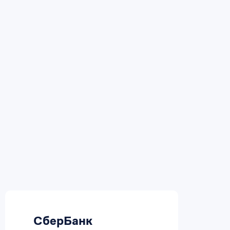
СберБанк
В