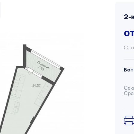
2-
о
Сто
Бот
Сек
Сро