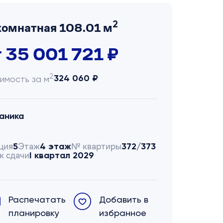
2
комнатная 108.01 м
т 35 001 721 ₽
2
324 060 ₽
имость за м
аника
ция
Этаж
№ квартиры
5
4 этаж
372/373
к сдачи
I квартал 2029
Распечатать
Добавить в
планировку
избранное