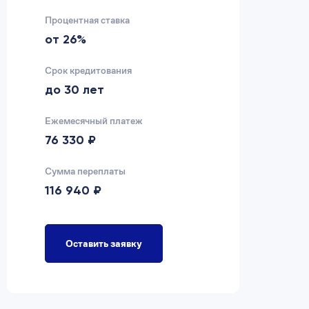
Процентная ставка
Пр
от 26%
2
Срок кредитования
Ср
до 30 лет
д
Ежемесячный платеж
Еж
76 330 ₽
7
Сумма переплаты
Су
116 940 ₽
9
Оставить заявку