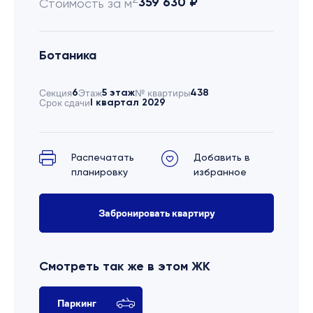
359 630 ₽
Стоимость за м
Ботаника
Секция
6
Этаж
5 этаж
№ квартиры
438
Срок сдачи
I квартал 2029
Распечатать
Добавить в
планировку
избранное
Забронировать квартиру
Смотреть так же в этом ЖК
Паркинг