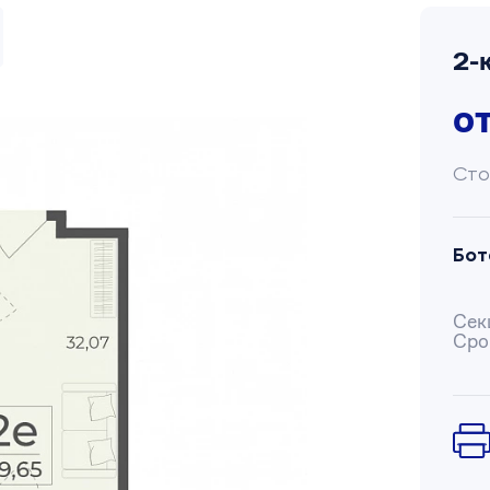
2-
о
Сто
Бот
Сек
Сро