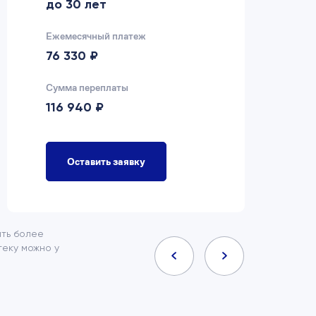
до 30 лет
д
Ежемесячный платеж
Еж
76 330 ₽
7
Сумма переплаты
Су
116 940 ₽
9
Оставить заявку
ить более
еку можно у