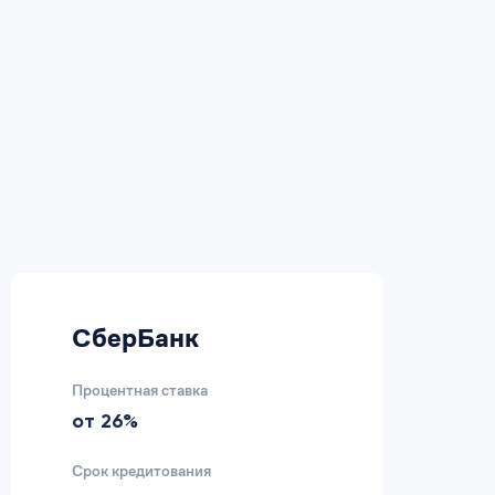
СберБанк
В
Процентная ставка
Пр
от 26%
2
Срок кредитования
Ср