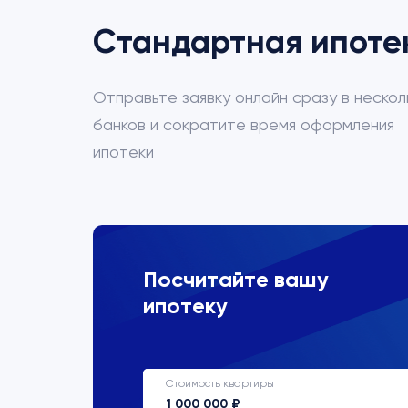
Стандартная ипоте
Отправьте заявку онлайн сразу в нескол
банков и сократите время оформления
ипотеки
ВТБ
Посчитайте вашу
ипотеку
Процентная ставка
22%
Стоимость квартиры
Срок кредитования