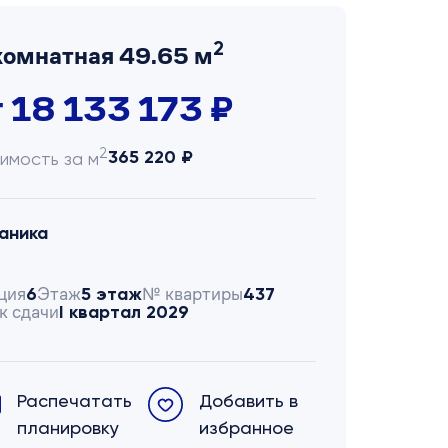
2
комнатная 49.65 м
т 18 133 173 ₽
2
365 220 ₽
имость за м
аника
ция
Этаж
№ квартиры
6
5 этаж
437
к сдачи
I квартал 2029
Распечатать
Добавить в
планировку
избранное