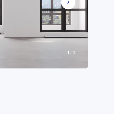
1
/
3