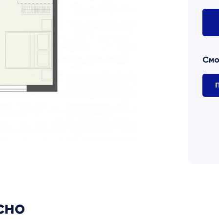
Смо
П
сно