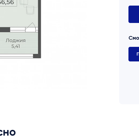
Смо
П
сно