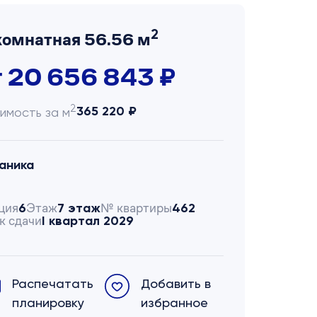
2
комнатная 56.56 м
т 20 656 843 ₽
2
365 220 ₽
имость за м
аника
ция
Этаж
№ квартиры
6
7 этаж
462
к сдачи
I квартал 2029
Распечатать
Добавить в
планировку
избранное