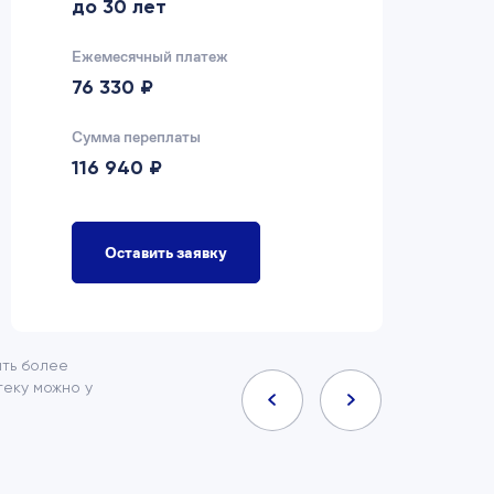
до 30 лет
д
Ежемесячный платеж
Еж
76 330 ₽
7
Сумма переплаты
Су
116 940 ₽
9
Оставить заявку
ить более
еку можно у