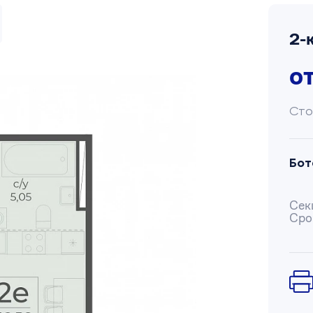
2-
о
Сто
Бот
Сек
Сро