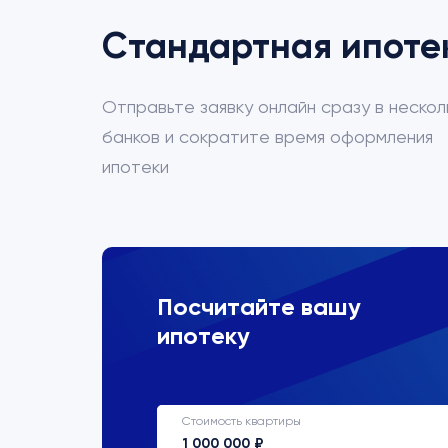
Стандартная ипоте
Отправьте заявку онлайн сразу в нескол
банков и сократите время оформления
ипотеки
ВТБ
Посчитайте вашу
ипотеку
Процентная ставка
22%
Стоимость квартиры
Срок кредитования