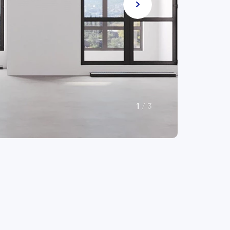
1
/
3