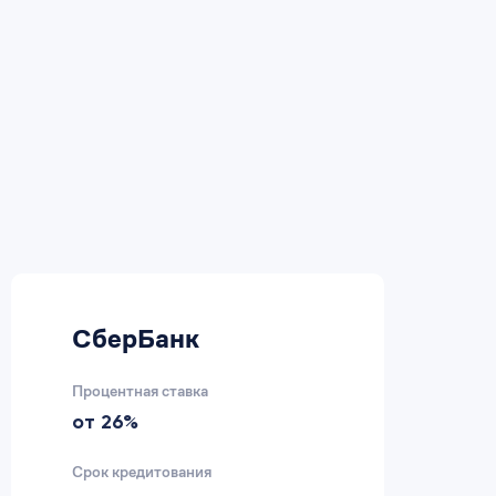
СберБанк
В
Процентная ставка
Пр
от 26%
2
Срок кредитования
Ср