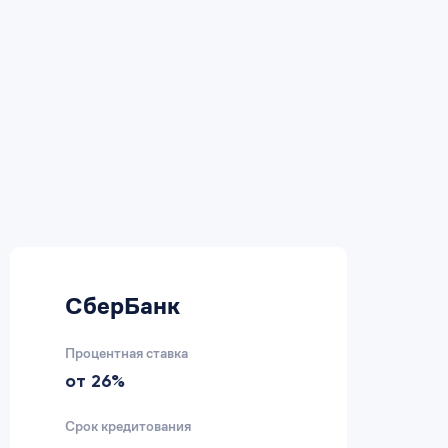
СберБанк
В
Процентная ставка
Пр
от 26%
2
Срок кредитования
Ср