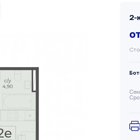
2-
о
Сто
Бот
Сек
Сро