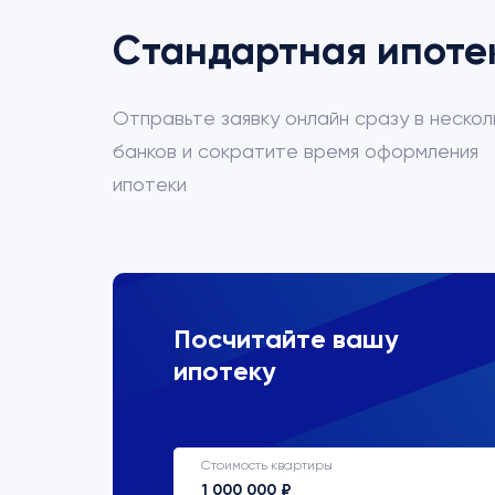
Стандартная ипоте
Отправьте заявку онлайн сразу в нескол
банков и сократите время оформления
ипотеки
ВТБ
Посчитайте вашу
ипотеку
Процентная ставка
22%
Стоимость квартиры
Срок кредитования