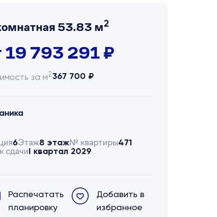
2
комнатная 53.83 м
т 19 793 291 ₽
2
367 700 ₽
имость за м
аника
ция
Этаж
№ квартиры
6
8 этаж
471
к сдачи
I квартал 2029
Распечатать
Добавить в
планировку
избранное