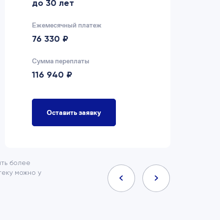
до 30 лет
д
Ежемесячный платеж
Еж
76 330 ₽
7
Сумма переплаты
Су
116 940 ₽
9
Оставить заявку
ить более
еку можно у