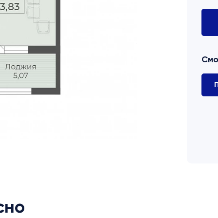
Смо
П
сно