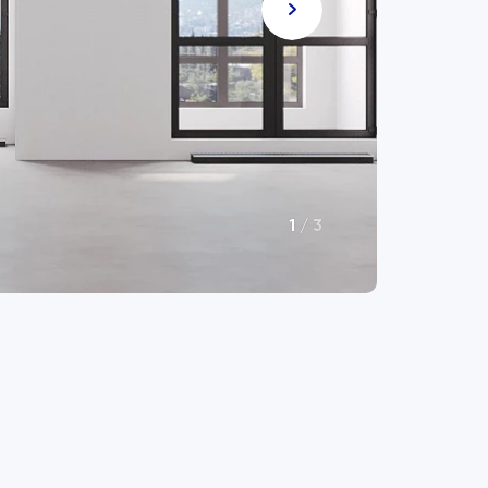
1
/
3