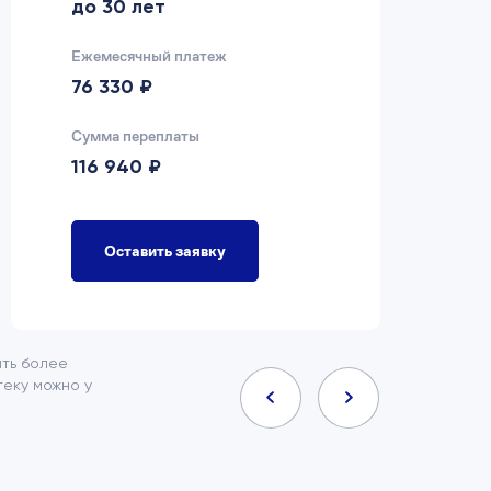
до 30 лет
д
Ежемесячный платеж
Еж
76 330 ₽
7
Сумма переплаты
Су
116 940 ₽
9
Оставить заявку
ить более
еку можно у