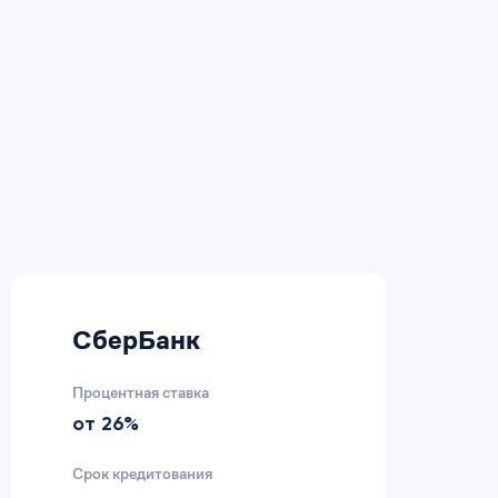
СберБанк
В
Процентная ставка
Пр
от 26%
2
Срок кредитования
Ср