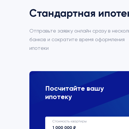
Стандартная ипоте
Отправьте заявку онлайн сразу в нескол
банков и сократите время оформления
ипотеки
ВТБ
Посчитайте вашу
ипотеку
Процентная ставка
22%
Стоимость квартиры
Срок кредитования