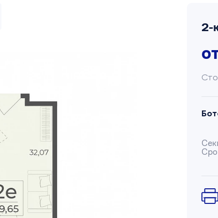
2-
о
Сто
Бот
Сек
Сро