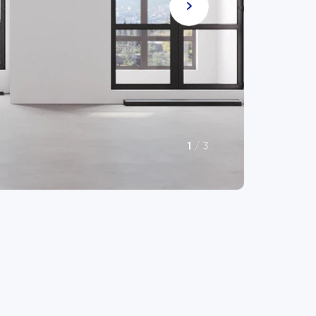
1
/
3