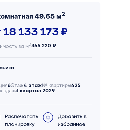
2
комнатная 49.65 м
т 18 133 173 ₽
2
365 220 ₽
имость за м
аника
ция
Этаж
№ квартиры
6
4 этаж
425
к сдачи
I квартал 2029
Распечатать
Добавить в
планировку
избранное