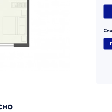
Смо
П
сно