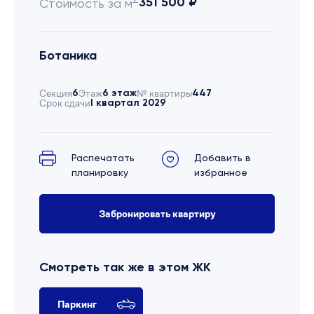
351 500 ₽
Стоимость за м
Ботаника
Секция
6
Этаж
6 этаж
№ квартиры
447
Срок сдачи
I квартал 2029
Распечатать
Добавить в
планировку
избранное
Забронировать квартиру
Смотреть так же в этом ЖК
Паркинг