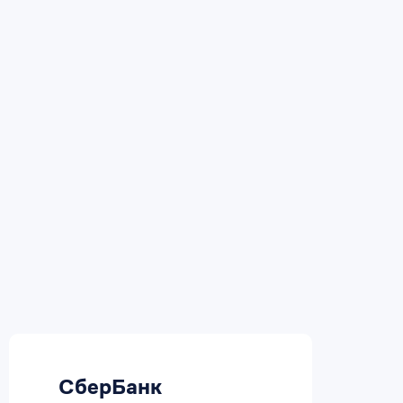
СберБанк
В