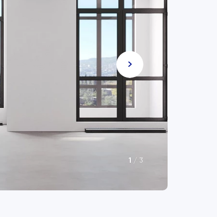
1
/
3