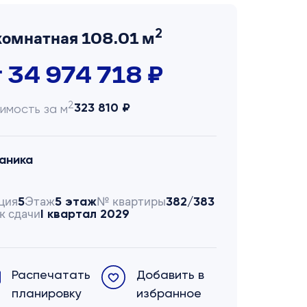
2
комнатная 108.01 м
т 34 974 718 ₽
2
323 810 ₽
имость за м
аника
ция
Этаж
№ квартиры
5
5 этаж
382/383
к сдачи
I квартал 2029
Распечатать
Добавить в
планировку
избранное