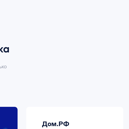
ка
ько
Дом.РФ