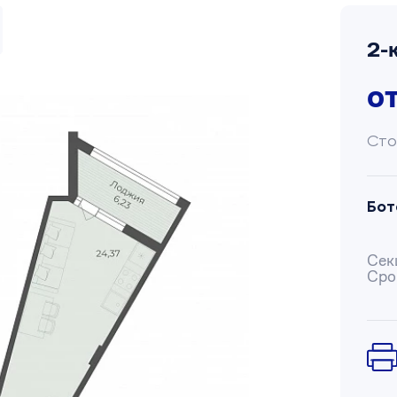
2-
о
Сто
Бот
Сек
Сро