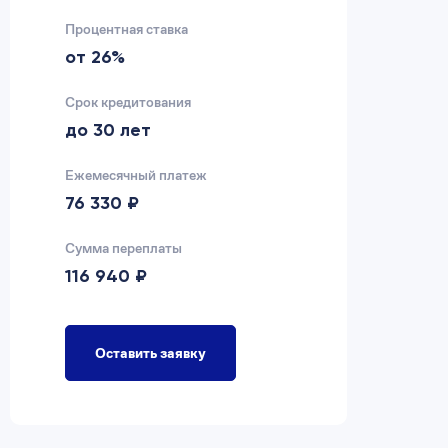
Процентная ставка
Пр
от 26%
2
Срок кредитования
Ср
до 30 лет
д
Ежемесячный платеж
Еж
76 330 ₽
7
Сумма переплаты
Су
116 940 ₽
9
Оставить заявку