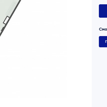
Смо
П