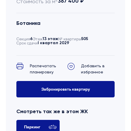
367 400 ₽
Стоимость за м
Ботаника
Секция
6
Этаж
13 этаж
№ квартиры
505
Срок сдачи
I квартал 2029
Распечатать
Добавить в
планировку
избранное
Забронировать квартиру
Смотреть так же в этом ЖК
Паркинг