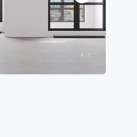
1
/
3