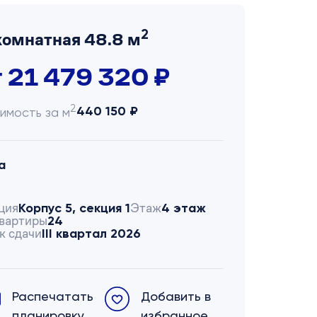
2
комнатная 48.8 м
т 21 479 320 ₽
2
440 150 ₽
имость за м
а
ция
Этаж
Корпус 5, секция 1
4 этаж
вартиры
24
к сдачи
III квартал 2026
Распечатать
Добавить в
планировку
избранное