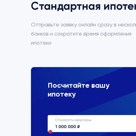
Стандартная ипоте
Отправьте заявку онлайн сразу в нескол
банков и сократите время оформления
ипотеки
ВТБ
Посчитайте вашу
ипотеку
Процентная ставка
22%
Стоимость квартиры
Срок кредитования
до 30 лет