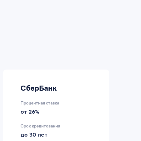
СберБанк
В
Процентная ставка
Пр
от 26%
2
Срок кредитования
Ср
до 30 лет
д