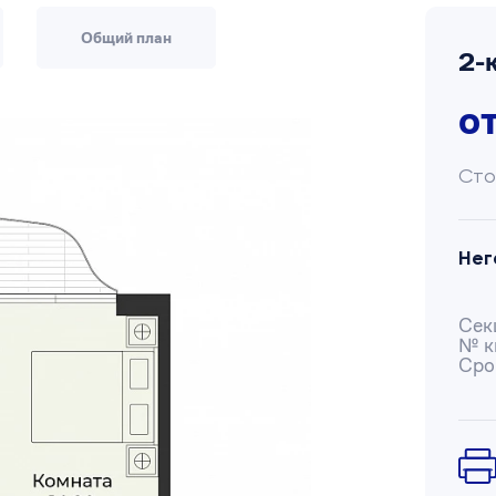
Общий план
2-
о
Сто
Нег
Сек
№ к
Сро