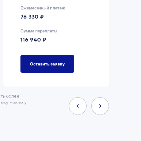
Ежемесячный платеж
Еж
76 330 ₽
7
Сумма переплаты
Су
116 940 ₽
9
Оставить заявку
ить более
еку можно у