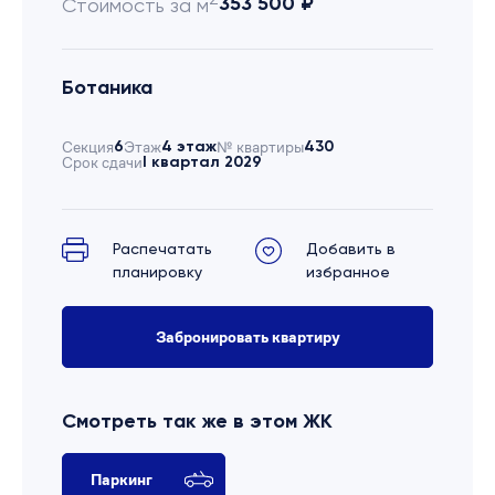
353 500 ₽
Стоимость за м
Ботаника
Секция
6
Этаж
4 этаж
№ квартиры
430
Срок сдачи
I квартал 2029
Распечатать
Добавить в
планировку
избранное
Забронировать квартиру
Смотреть так же в этом ЖК
Паркинг