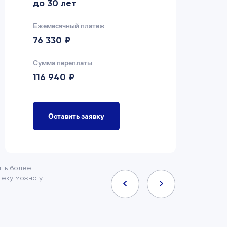
до 30 лет
д
Ежемесячный платеж
Еж
76 330 ₽
7
Сумма переплаты
Су
116 940 ₽
9
Оставить заявку
ить более
еку можно у