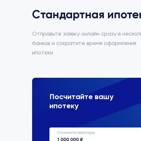
Стандартная ипоте
Отправьте заявку онлайн сразу в нескол
банков и сократите время оформления
ипотеки
ВТБ
Посчитайте вашу
ипотеку
Процентная ставка
22%
Стоимость квартиры
Срок кредитования