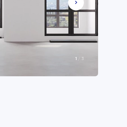
1
/
3