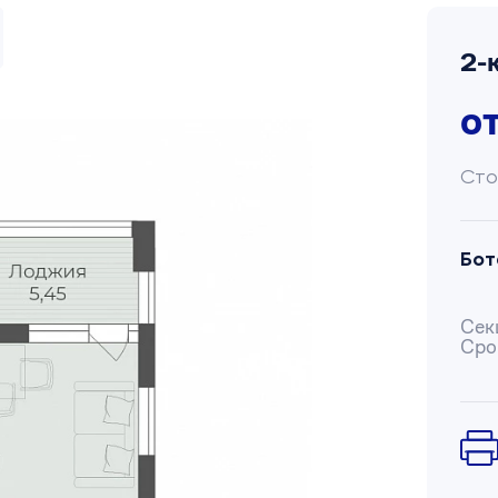
2-
о
Сто
Бот
Сек
Сро