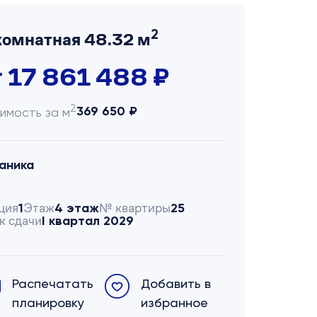
2
комнатная 48.32 м
т 17 861 488 ₽
2
369 650 ₽
имость за м
аника
ция
Этаж
№ квартиры
1
4 этаж
25
к сдачи
I квартал 2029
Распечатать
Добавить в
планировку
избранное