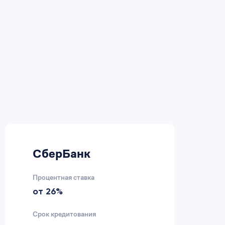
СберБанк
В
Процентная ставка
Пр
от 26%
2
Срок кредитования
Ср