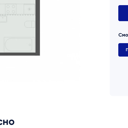
Смо
П
сно