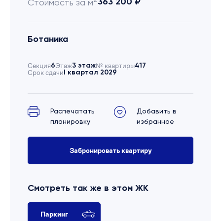
363 200 ₽
Стоимость за м
Ботаника
Секция
6
Этаж
3 этаж
№ квартиры
417
Срок сдачи
I квартал 2029
Распечатать
Добавить в
планировку
избранное
Забронировать квартиру
Смотреть так же в этом ЖК
Паркинг