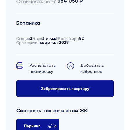
364 050 ₽
Стоимость за м
Ботаника
Секция
2
Этаж
3 этаж
№ квартиры
82
Срок сдачи
I квартал 2029
Распечатать
Добавить в
планировку
избранное
Забронировать квартиру
Смотреть так же в этом ЖК
Паркинг