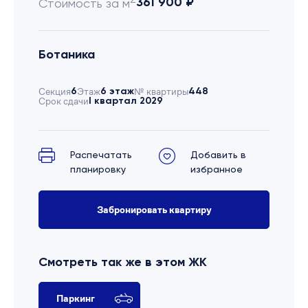
361 900 ₽
Стоимость за м
Ботаника
Секция
6
Этаж
6 этаж
№ квартиры
448
Срок сдачи
I квартал 2029
Распечатать
Добавить в
планировку
избранное
Забронировать квартиру
Смотреть так же в этом ЖК
Паркинг