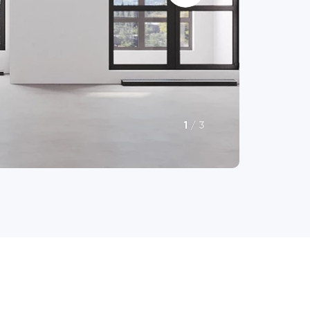
1
/
3