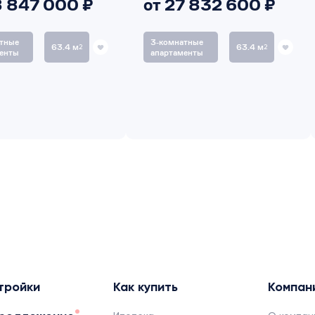
8 847 000 ₽
от 27 832 600 ₽
тные
3‑комнатные
63.4 м
63.4 м
2
2
енты
апартаменты
тройки
Как купить
Компан