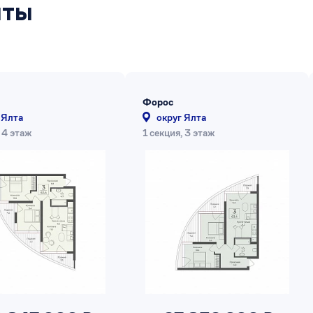
нты
Форос
 Ялта
округ Ялта
 4 этаж
1 секция, 3 этаж