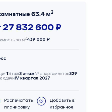
2
комнатные 63.4 м
т 27 832 600 ₽
2
439 000 ₽
имость за м
рос
ция
Этаж
№ апартаментов
1
3 этаж
329
к сдачи
IV квартал 2027
Распечатать
Добавить в
планировку
избранное