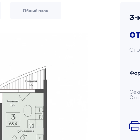
Общий план
3-
о
Сто
Фо
Сек
Сро