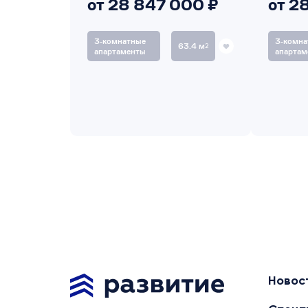
от 28 847 000 ₽
от 2
3‑комнатные
3‑комна
63.4 м
2
апартаменты
апартам
Новос