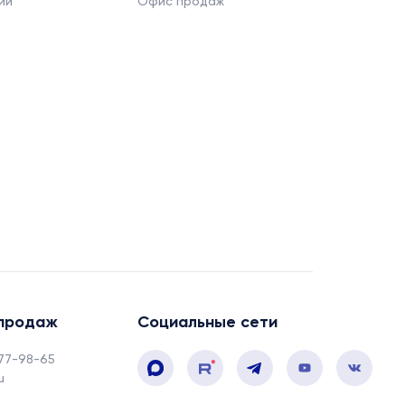
ии
Офис продаж
продаж
Социальные сети
 77-98-65
u