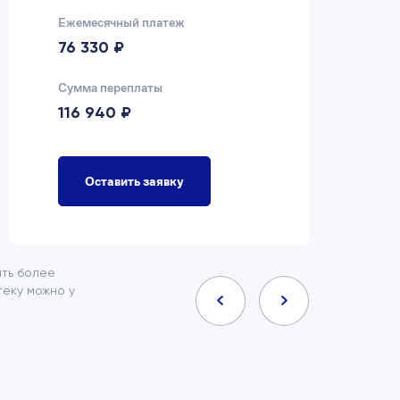
Ежемесячный платеж
Еж
76 330 ₽
7
Сумма переплаты
Су
116 940 ₽
9
Оставить заявку
ить более
еку можно у