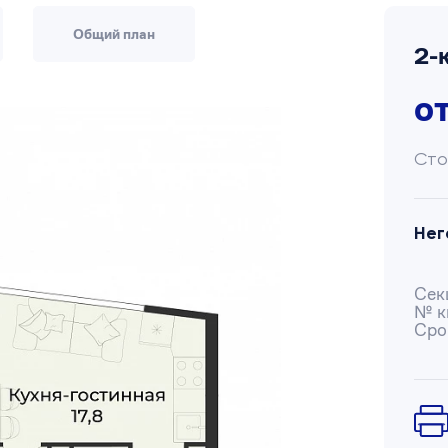
Общий план
2-
о
Сто
Нег
Сек
№ к
Сро