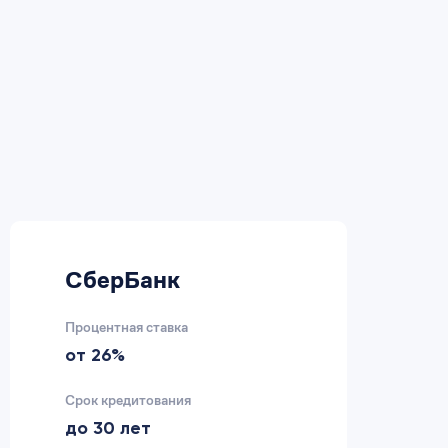
СберБанк
В
Процентная ставка
Пр
от 26%
2
Срок кредитования
Ср
до 30 лет
д