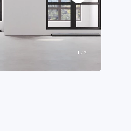
1
/
3