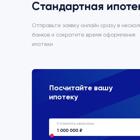
Стандартная ипоте
Отправьте заявку онлайн сразу в нескол
банков и сократите время оформления
ипотеки
ВТБ
Посчитайте вашу
ипотеку
Процентная ставка
22%
Стоимость квартиры
Срок кредитования
до 30 лет