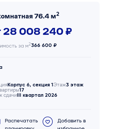
2
комнатная 76.4 м
т 28 008 240 ₽
2
366 600 ₽
имость за м
а
ция
Этаж
Корпус 6, секция 1
3 этаж
вартиры
17
к сдачи
III квартал 2026
Распечатать
Добавить в
планировку
избранное