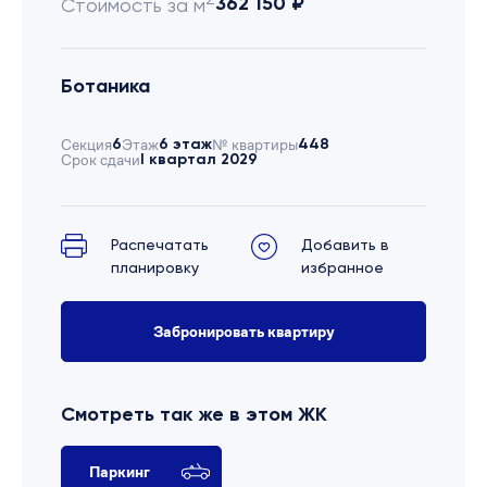
362 150 ₽
Стоимость за м
Ботаника
Секция
6
Этаж
6 этаж
№ квартиры
448
Срок сдачи
I квартал 2029
Распечатать
Добавить в
планировку
избранное
Забронировать квартиру
Смотреть так же в этом ЖК
Паркинг