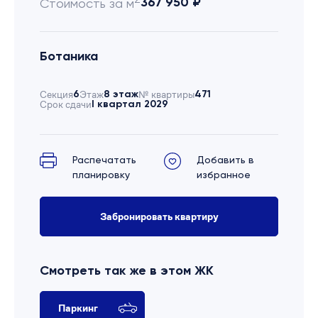
367 950 ₽
Стоимость за м
Ботаника
Секция
6
Этаж
8 этаж
№ квартиры
471
Срок сдачи
I квартал 2029
Распечатать
Добавить в
планировку
избранное
Забронировать квартиру
Смотреть так же в этом ЖК
Паркинг