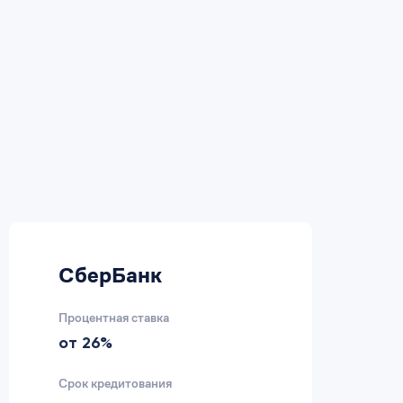
СберБанк
В
Процентная ставка
Пр
от 26%
2
Срок кредитования
Ср