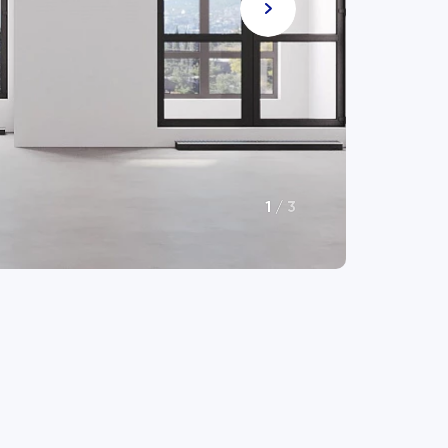
1
/
3