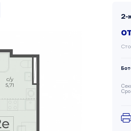
2-
о
Сто
Бот
Сек
Сро