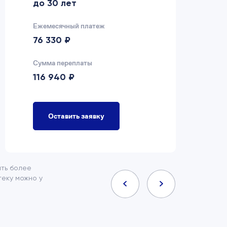
до 30 лет
д
Ежемесячный платеж
Еж
76 330 ₽
7
Сумма переплаты
Су
116 940 ₽
9
Оставить заявку
ить более
еку можно у