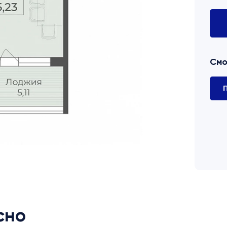
Смо
П
сно