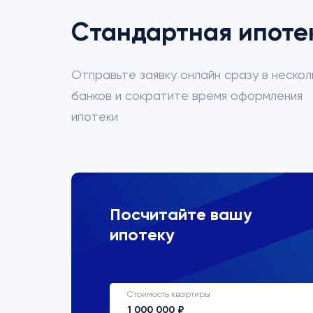
Стандартная ипоте
Отправьте заявку онлайн сразу в нескол
банков и сократите время оформления
ипотеки
ВТБ
Посчитайте вашу
ипотеку
Процентная ставка
22%
Стоимость квартиры
Срок кредитования