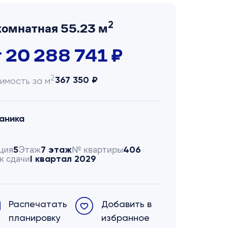
2
комнатная 55.23 м
т 20 288 741 ₽
2
367 350 ₽
имость за м
аника
ция
Этаж
№ квартиры
5
7 этаж
406
к сдачи
I квартал 2029
Распечатать
Добавить в
планировку
избранное