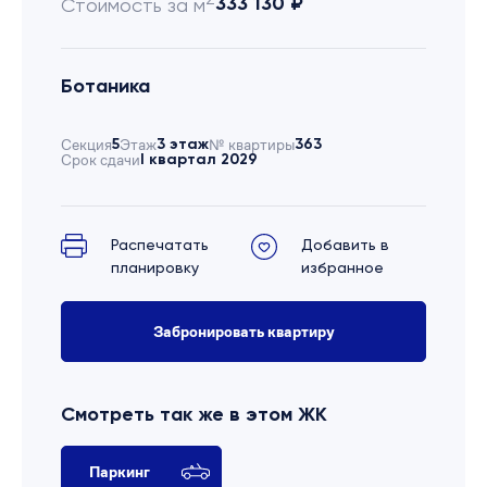
333 130 ₽
Стоимость за м
Ботаника
Секция
5
Этаж
3 этаж
№ квартиры
363
Срок сдачи
I квартал 2029
Распечатать
Добавить в
планировку
избранное
Забронировать квартиру
Смотреть так же в этом ЖК
Паркинг