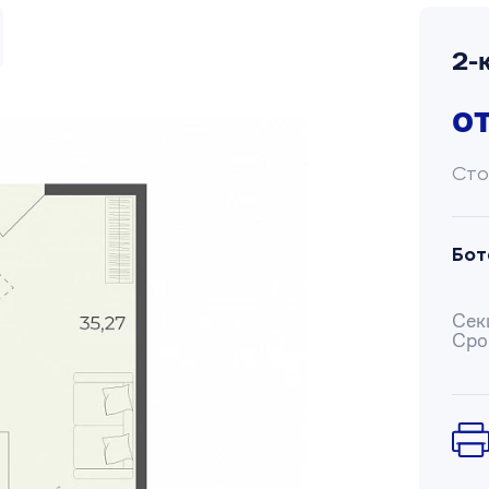
2-
о
Сто
Бот
Сек
Сро