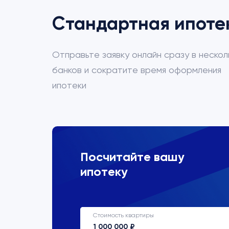
Стандартная ипоте
Отправьте заявку онлайн сразу в нескол
банков и сократите время оформления
ипотеки
ВТБ
Посчитайте вашу
ипотеку
Процентная ставка
22%
Стоимость квартиры
Срок кредитования