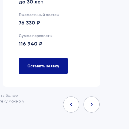
до 30 лет
д
Ежемесячный платеж
Еж
76 330 ₽
7
Сумма переплаты
Су
116 940 ₽
9
Оставить заявку
ить более
еку можно у