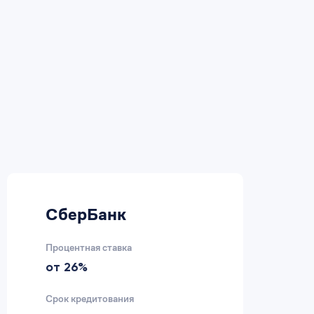
СберБанк
В
Процентная ставка
Пр
от 26%
2
Срок кредитования
Ср