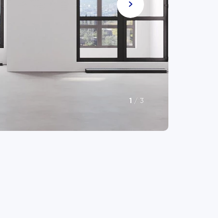
1
/
3