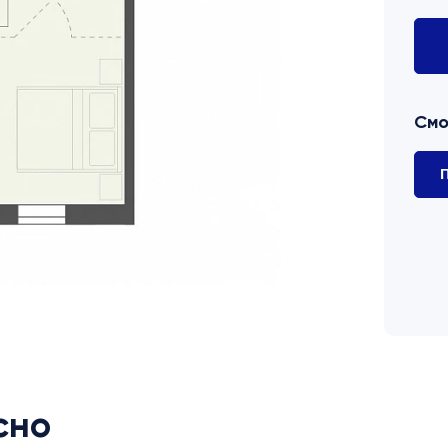
Смо
П
сно