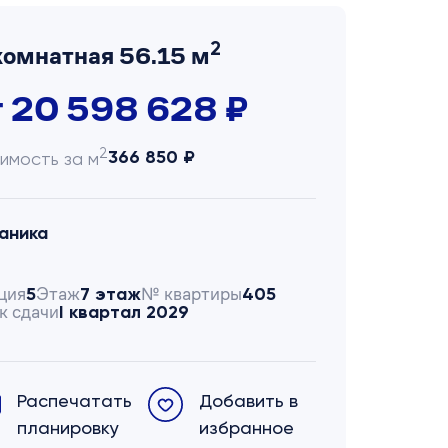
2
комнатная 56.15 м
т 20 598 628 ₽
2
366 850 ₽
имость за м
аника
ция
Этаж
№ квартиры
5
7 этаж
405
к сдачи
I квартал 2029
Распечатать
Добавить в
планировку
избранное