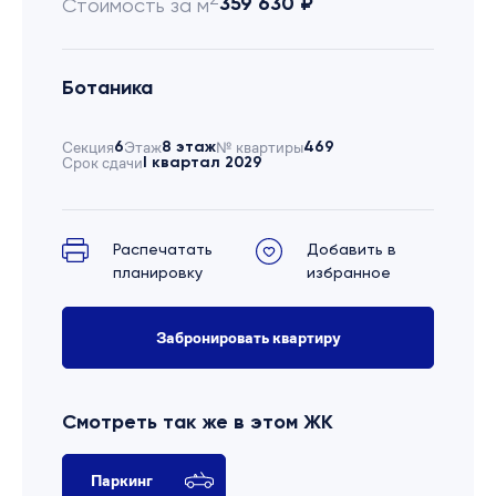
359 630 ₽
Стоимость за м
Ботаника
Секция
6
Этаж
8 этаж
№ квартиры
469
Срок сдачи
I квартал 2029
Распечатать
Добавить в
планировку
избранное
Забронировать квартиру
Смотреть так же в этом ЖК
Паркинг