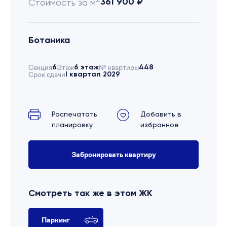
361 900 ₽
Стоимость за м
Ботаника
Секция
6
Этаж
6 этаж
№ квартиры
448
Срок сдачи
I квартал 2029
Распечатать
Добавить в
планировку
избранное
Забронировать квартиру
Смотреть так же в этом ЖК
Паркинг