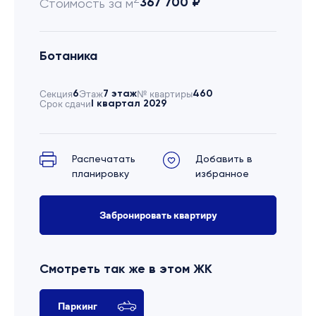
367 700 ₽
Стоимость за м
Ботаника
Секция
6
Этаж
7 этаж
№ квартиры
460
Срок сдачи
I квартал 2029
Распечатать
Добавить в
планировку
избранное
Забронировать квартиру
Смотреть так же в этом ЖК
Паркинг