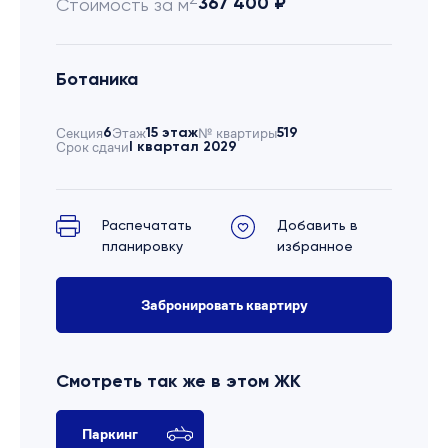
367 400 ₽
Стоимость за м
Ботаника
Секция
6
Этаж
15 этаж
№ квартиры
519
Срок сдачи
I квартал 2029
Распечатать
Добавить в
планировку
избранное
Забронировать квартиру
Смотреть так же в этом ЖК
Паркинг