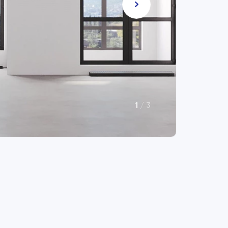
1
/
3