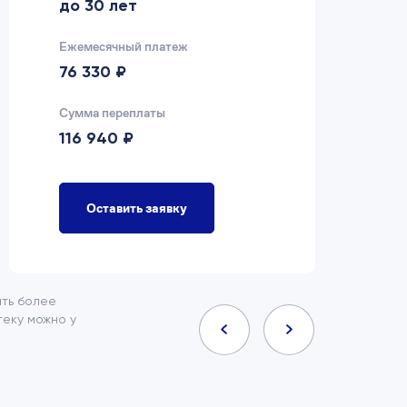
до 30 лет
д
Ежемесячный платеж
Еж
76 330 ₽
7
Сумма переплаты
Су
116 940 ₽
9
Оставить заявку
ить более
еку можно у