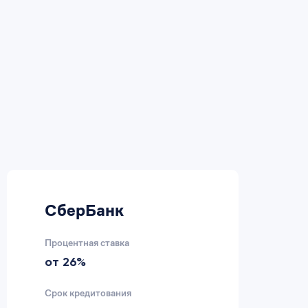
СберБанк
В
Процентная ставка
Пр
от 26%
2
Срок кредитования
Ср