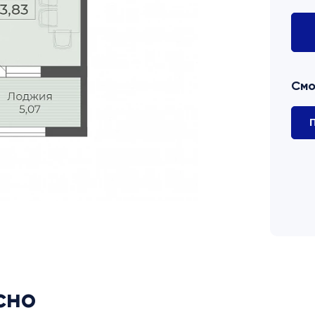
Смо
П
сно