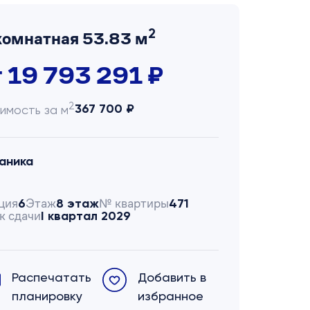
2
комнатная 53.83 м
т 19 793 291 ₽
2
367 700 ₽
имость за м
аника
ция
Этаж
№ квартиры
6
8 этаж
471
к сдачи
I квартал 2029
Распечатать
Добавить в
планировку
избранное