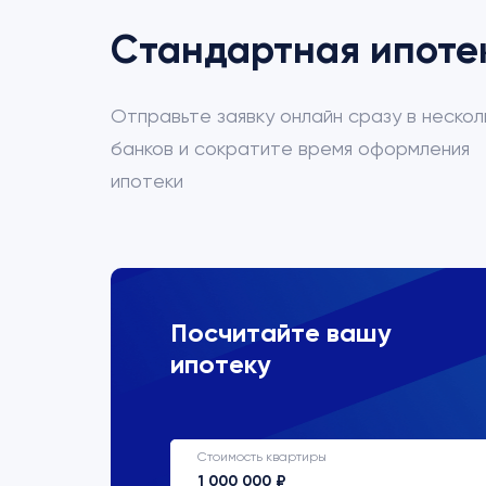
Стандартная ипоте
Отправьте заявку онлайн сразу в нескол
банков и сократите время оформления
ипотеки
ВТБ
Посчитайте вашу
ипотеку
Процентная ставка
22%
Стоимость квартиры
Срок кредитования