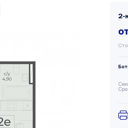
2-
о
Сто
Бот
Сек
Сро