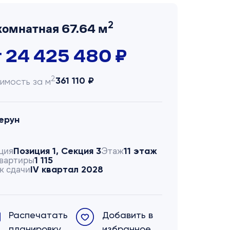
2
комнатная 67.64 м
т 24 425 480 ₽
2
361 110 ₽
имость за м
ерун
ция
Этаж
Позиция 1, Секция 3
11 этаж
вартиры
1 115
к сдачи
IV квартал 2028
Распечатать
Добавить в
планировку
избранное