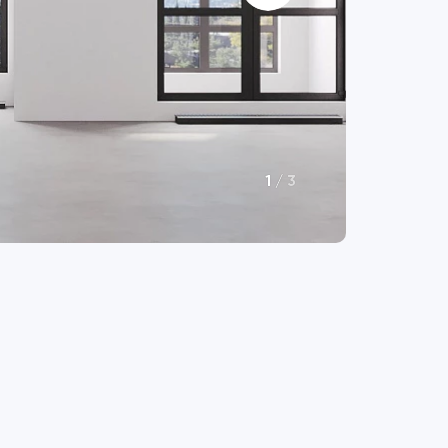
1
/
3