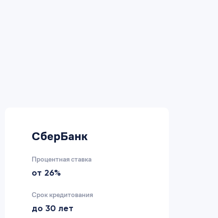
СберБанк
В
Процентная ставка
Пр
от 26%
2
Срок кредитования
Ср
до 30 лет
д