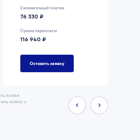
Ежемесячный платеж
Еж
76 330 ₽
7
Сумма переплаты
Су
116 940 ₽
9
Оставить заявку
ить более
еку можно у