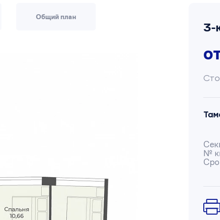
Общий план
3-
о
Сто
Там
Сек
№ к
Сро