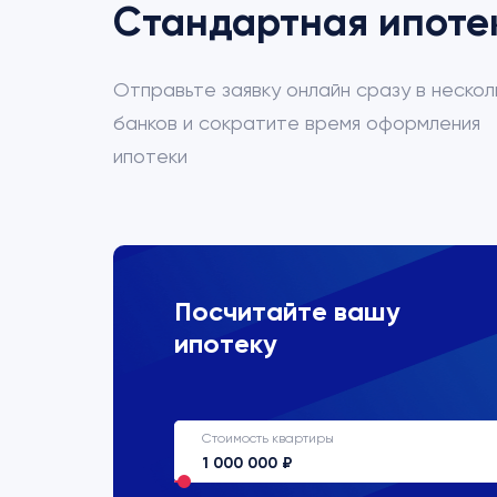
Стандартная ипоте
Отправьте заявку онлайн сразу в нескол
банков и сократите время оформления
ипотеки
ВТБ
Посчитайте вашу
ипотеку
Процентная ставка
22%
Стоимость квартиры
Срок кредитования
до 30 лет