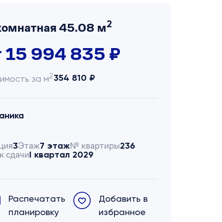
2
комнатная 45.08 м
т 15 994 835 ₽
2
354 810 ₽
имость за м
аника
ция
Этаж
№ квартиры
3
7 этаж
236
к сдачи
I квартал 2029
Распечатать
Добавить в
планировку
избранное