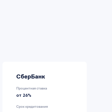
СберБанк
В
Процентная ставка
Пр
от 26%
2
Срок кредитования
Ср