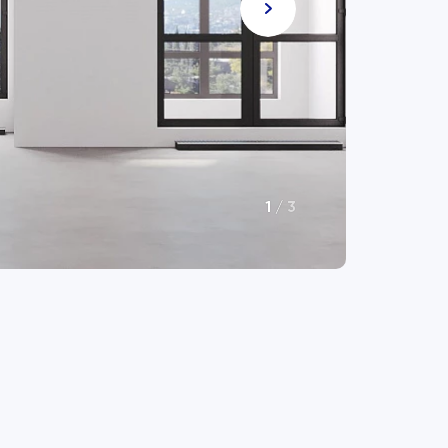
1
/
3