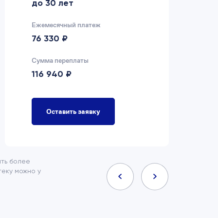
до 30 лет
д
Ежемесячный платеж
Еж
76 330 ₽
7
Сумма переплаты
Су
116 940 ₽
9
Оставить заявку
ить более
еку можно у