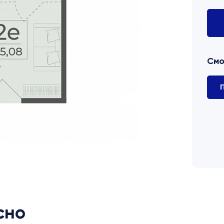
Смо
П
сно