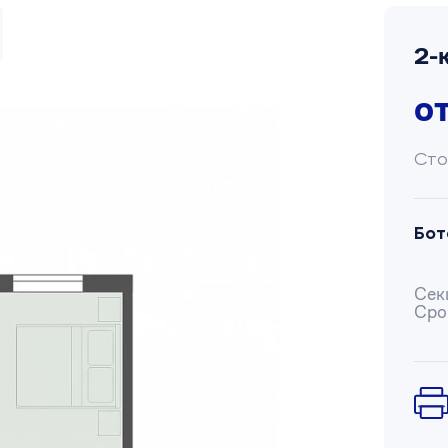
2-
о
Сто
Бот
Сек
Сро