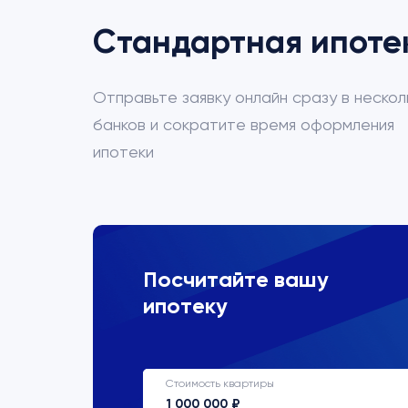
Стандартная ипоте
Отправьте заявку онлайн сразу в нескол
банков и сократите время оформления
ипотеки
ВТБ
Посчитайте вашу
ипотеку
Процентная ставка
22%
Стоимость квартиры
Срок кредитования