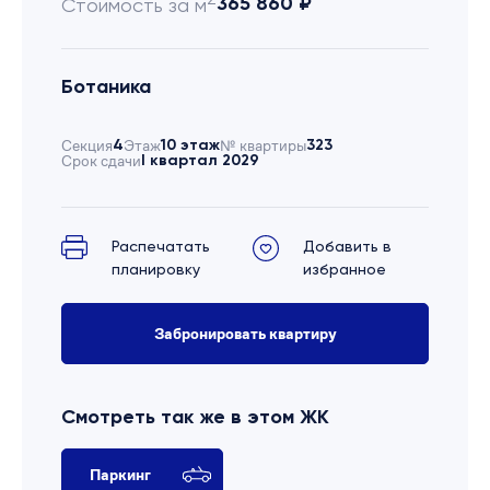
365 860 ₽
Стоимость за м
Ботаника
Секция
4
Этаж
10 этаж
№ квартиры
323
Срок сдачи
I квартал 2029
Распечатать
Добавить в
планировку
избранное
Забронировать квартиру
Смотреть так же в этом ЖК
Паркинг