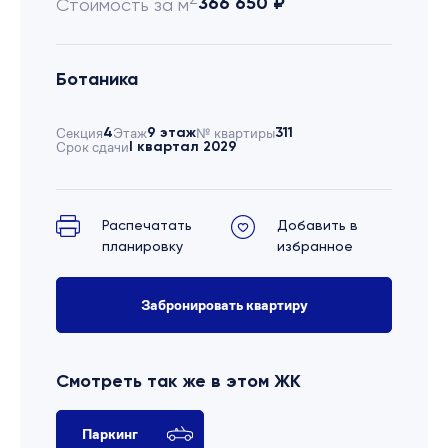
366 650 ₽
Стоимость за м
Ботаника
Секция
4
Этаж
9 этаж
№ квартиры
311
Срок сдачи
I квартал 2029
Распечатать
Добавить в
планировку
избранное
Забронировать квартиру
Смотреть так же в этом ЖК
Паркинг