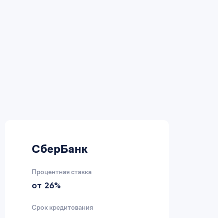
СберБанк
В
Процентная ставка
Пр
от 26%
2
Срок кредитования
Ср