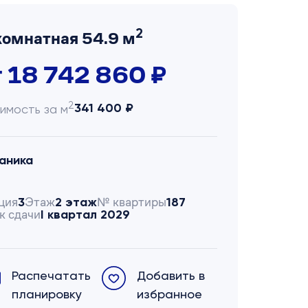
2
комнатная 54.9 м
т 18 742 860 ₽
2
341 400 ₽
имость за м
аника
ция
Этаж
№ квартиры
3
2 этаж
187
к сдачи
I квартал 2029
Распечатать
Добавить в
планировку
избранное