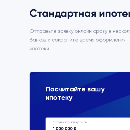
Стандартная ипоте
Отправьте заявку онлайн сразу в нескол
банков и сократите время оформления
ипотеки
ВТБ
Посчитайте вашу
ипотеку
Процентная ставка
22%
Стоимость квартиры
Срок кредитования