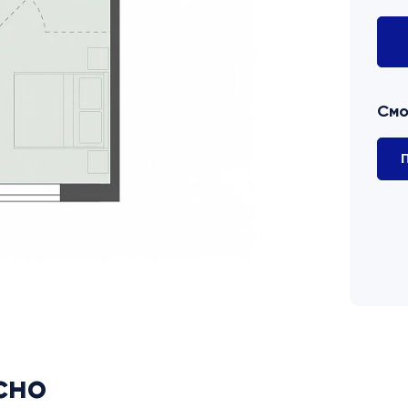
Смо
П
сно