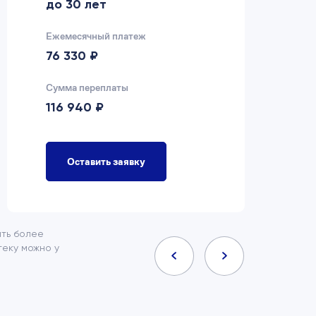
до 30 лет
д
Ежемесячный платеж
Еж
76 330 ₽
7
Сумма переплаты
Су
116 940 ₽
9
Оставить заявку
ить более
еку можно у