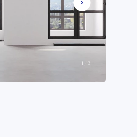
1
/
3