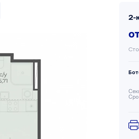
2-
о
Сто
Бот
Сек
Сро